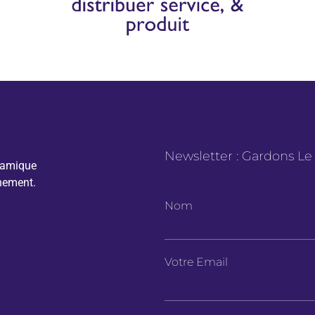
Newsletter : Gardons Le
namique
nement.
Nom
Votre Email