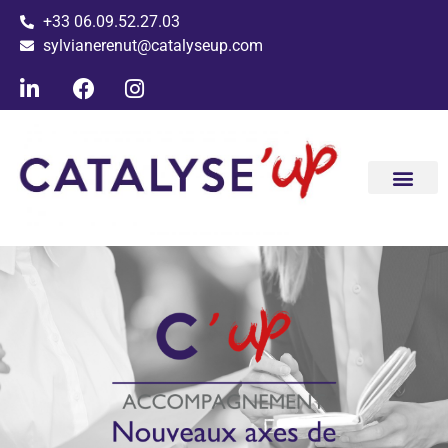
+33 06.09.52.27.03
sylvianerenut@catalyseup.com
Conseil ac
Les clients ac