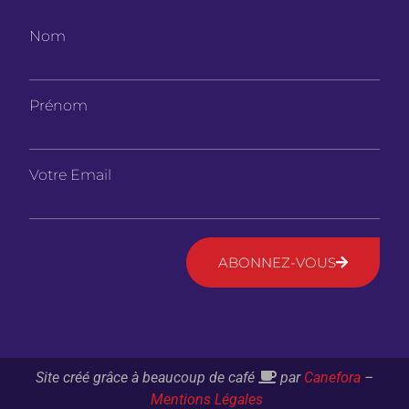
Nom
Prénom
Votre Email
ABONNEZ-VOUS
Site créé grâce à beaucoup de café
par
Canefora
–
Mentions Légales