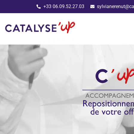
+33 06.09.52.27.03
sylvianerenut@c