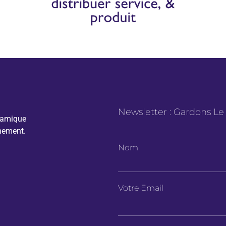
Newsletter : Gardons Le
namique
nement.
Nom
Votre Email