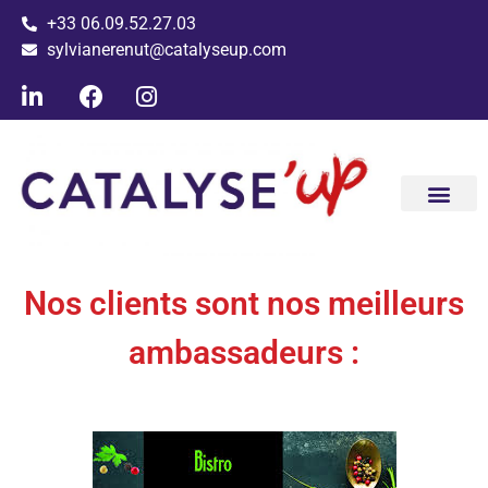
+33 06.09.52.27.03
sylvianerenut@catalyseup.com
Conseil ac
Les clients ac
Nos clients sont nos meilleurs
ambassadeurs :