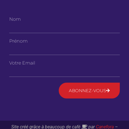
Nom
Prénom
Votre Email
ABONNEZ-VOUS
Site créé grâce à beaucoup de café
par
Canefora
–