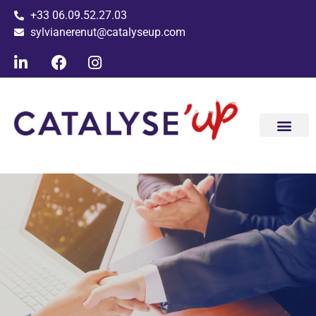
+33 06.09.52.27.03
sylvianerenut@catalyseup.com
Conseil ac
Les clients ac